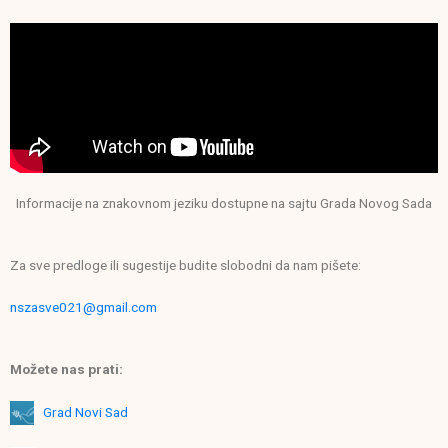
Informacije na znakovnom jeziku dostupne na sajtu Grada Novog Sada
Za sve predloge ili sugestije budite slobodni da nam pišete:
nszasve021@gmail.com
Možete nas prati:
Grad Novi Sad