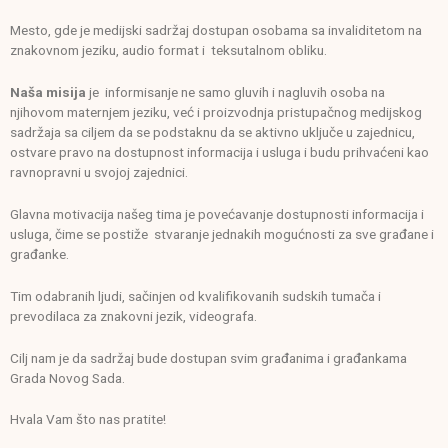
Mesto, gde je medijski sadržaj dostupan osobama sa invaliditetom na
znakovnom jeziku, audio format i teksutalnom obliku.
Naša misija
je informisanje ne samo gluvih i nagluvih osoba na
njihovom maternjem jeziku, već i proizvodnja pristupačnog medijskog
sadržaja sa ciljem da se podstaknu da se aktivno uključe u zajednicu,
ostvare pravo na dostupnost informacija i usluga i budu prihvaćeni kao
ravnopravni u svojoj zajednici.
Glavna motivacija našeg tima je povećavanje dostupnosti informacija i
usluga, čime se postiže stvaranje jednakih mogućnosti za sve građane i
građanke.
Tim odabranih ljudi, sačinjen od kvalifikovanih sudskih tumača i
prevodilaca za znakovni jezik, videografa.
Cilj nam je da sadržaj bude dostupan svim građanima i građankama
Grada Novog Sada.
Hvala Vam što nas pratite!