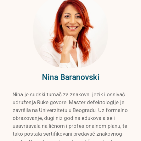
Nina Baranovski
Nina je sudski tumač za znakovni jezik i osnivač
udruženja Ruke govore. Master defektologije je
završila na Univerzitetu u Beogradu. Uz formalno
obrazovanje, dugi niz godina edukovala se i
usavršavala na ličnom i profesionalnom planu, te
tako postala sertifikovani predavač znakovnog