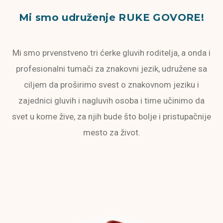
Mi smo udruženje RUKE GOVORE!
Mi smo prvenstveno tri ćerke gluvih roditelja, a onda i
profesionalni tumači za znakovni jezik, udružene sa
ciljem da proširimo svest o znakovnom jeziku i
zajednici gluvih i nagluvih osoba i time učinimo da
svet u kome žive, za njih bude što bolje i pristupačnije
mesto za život.