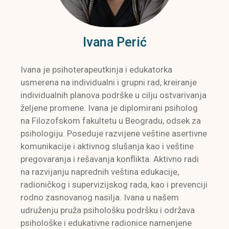
Ivana Perić
Ivana je psihoterapeutkinja i edukatorka
usmerena na individualni i grupni rad, kreiranje
individualnih planova podrške u cilju ostvarivanja
željene promene. Ivana je diplomirani psiholog
na Filozofskom fakultetu u Beogradu, odsek za
psihologiju. Poseduje razvijene veštine asertivne
komunikacije i aktivnog slušanja kao i veštine
pregovaranja i rešavanja konflikta. Aktivno radi
na razvijanju naprednih veština edukacije,
radioničkog i supervizijskog rada, kao i prevenciji
rodno zasnovanog nasilja. Ivana u našem
udruženju pruža psihološku podršku i održava
psihološke i edukativne radionice namenjene