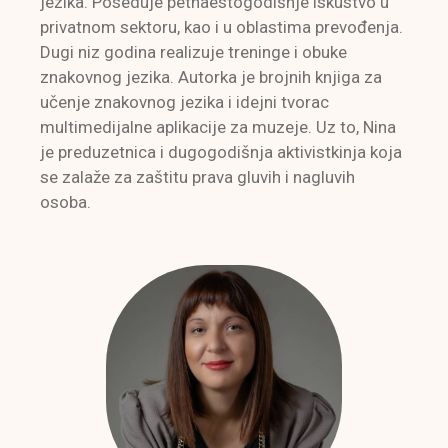
jezika. Poseduje petnaestogodišnje iskustvo u
privatnom sektoru, kao i u oblastima prevođenja.
Dugi niz godina realizuje treninge i obuke
znakovnog jezika. Autorka je brojnih knjiga za
učenje znakovnog jezika i idejni tvorac
multimedijalne aplikacije za muzeje. Uz to, Nina
je preduzetnica i dugogodišnja aktivistkinja koja
se zalaže za zaštitu prava gluvih i nagluvih
osoba.