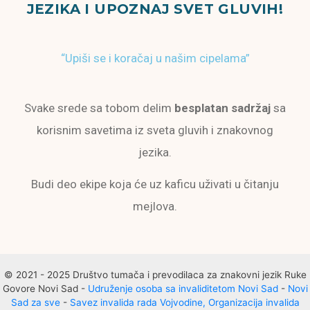
JEZIKA I UPOZNAJ SVET GLUVIH!
“Upiši se i koračaj u našim cipelama”
Svake srede sa tobom delim
besplatan sadržaj
sa
korisnim savetima iz sveta gluvih i znakovnog
jezika.
Budi deo ekipe koja će uz kaficu uživati u čitanju
mejlova.
© 2021 - 2025 Društvo tumača i prevodilaca za znakovni jezik Ruke
Govore Novi Sad -
Udruženje osoba sa invaliditetom Novi Sad
-
Novi
Sad za sve
-
Savez invalida rada Vojvodine, Organizacija invalida