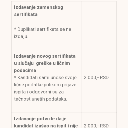
Izdavanje zamenskog
sertifikata
* Duplikati sertifikata se ne
izdaju.
Izdavanje novog sertifikata
u slučaju greške u ličnim
podacima
* Kandidati sami unose svoje
2.000,- RSD
lične podatke prilikom prijave
ispita i odgovorni su za
tačnost unetih podataka.
Izdavanje potvrde da je
kandidat izašao na ispit i nije
2.000,- RSD