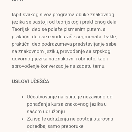
Ispit svakog nivoa programa obuke znakovnog
jezika se sastoji od teorijskog i praktičnog dela.
Teorijski deo se polaže pismenim putem, a
praktični deo se izvodi u više segmenata. Dakle,
praktični deo podrazumeva predstavljanje sebe
na znakovnom jeziku, prevođenje sa srpskog
govornog jezika na znakovni i obrnuto, kao i
sprovođenje konverzacije na zadatu temu.
USLOVI UČEŠĆA
Učestvovanje na ispitu je nezavisno od
pohađanja kursa znakovnog jezika u
našem udruženju.
Za ispite udruženja ne postoji starosna
odredba, samo preporuke.