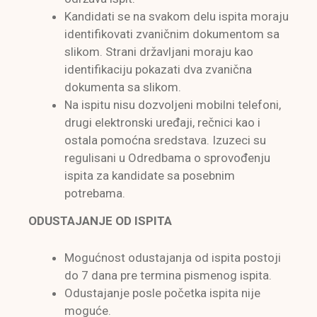
Kandidati se na svakom delu ispita moraju
identifikovati zvaničnim dokumentom sa
slikom. Strani državljani moraju kao
identifikaciju pokazati dva zvanična
dokumenta sa slikom.
Na ispitu nisu dozvoljeni mobilni telefoni,
drugi elektronski uređaji, rečnici kao i
ostala pomoćna sredstava. Izuzeci su
regulisani u Odredbama o sprovođenju
ispita za kandidate sa posebnim
potrebama.
ODUSTAJANJE OD ISPITA
Mogućnost odustajanja od ispita postoji
do 7 dana pre termina pismenog ispita.
Odustajanje posle početka ispita nije
moguće.