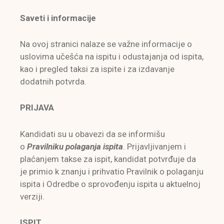
Saveti i informacije
Na ovoj stranici nalaze se važne informacije o
uslovima učešća na ispitu i odustajanja od ispita,
kao i pregled taksi za ispite i za izdavanje
dodatnih potvrda.
PRIJAVA
Kandidati su u obavezi da se informišu
o
Pravilniku polaganja ispita
. Prijavljivanjem i
plaćanjem takse za ispit, kandidat potvrđuje da
je primio k znanju i prihvatio Pravilnik o polaganju
ispita i Odredbe o sprovođenju ispita u aktuelnoj
verziji.
ISPIT