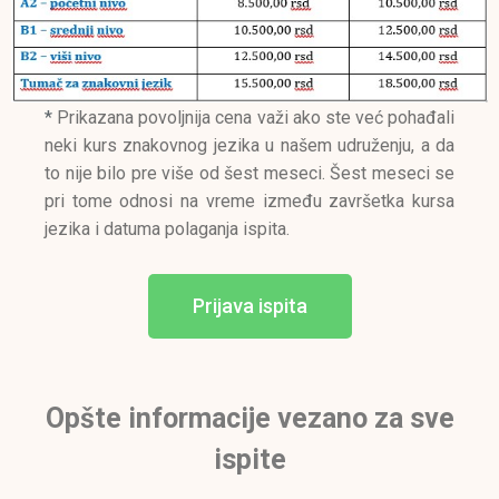
*
Prikazana povoljnija cena važi ako ste već pohađali
neki kurs znakovnog jezika u našem udruženju, a da
to nije bilo pre više od šest meseci. Šest meseci se
pri tome odnosi na vreme između završetka kursa
jezika i datuma polaganja ispita.
Prijava ispita
Opšte informacije vezano za sve
ispite