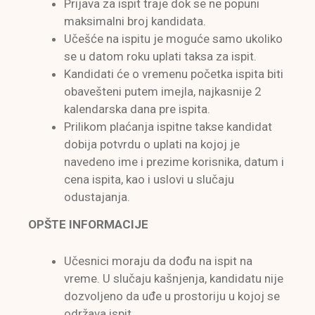
Prijava za ispit traje dok se ne popuni
maksimalni broj kandidata.
Učešće na ispitu je moguće samo ukoliko
se u datom roku uplati taksa za ispit.
Kandidati će o vremenu početka ispita biti
obavešteni putem imejla, najkasnije 2
kalendarska dana pre ispita.
Prilikom plaćanja ispitne takse kandidat
dobija potvrdu o uplati na kojoj je
navedeno ime i prezime korisnika, datum i
cena ispita, kao i uslovi u slučaju
odustajanja.
OPŠTE INFORMACIJE
Učesnici moraju da dođu na ispit na
vreme. U slučaju kašnjenja, kandidatu nije
dozvoljeno da uđe u prostoriju u kojoj se
održava ispit.