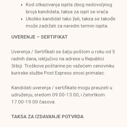
Kod otkazivanja ispita zbog nedovoljnog
broja kandidata, taksa za ispit se vraća.
Ukoliko kandidat tako želi, taksa se takođe
može zadržati za naredni termin ispita.
UVERENJE – SERTIFIKAT
Uverenja / Sertifikati se šalju poštom u roku od 5
radnih dana, isključivo na adrese u Republici
Srbiji. Troškove poštarine po važećem cenovniku
kurirske službe Post Express snosi primalac.
Kandidati uverenja / sertifikate mogu preuzeti u
udruženju, sredom 09.00-13.00, i četvrtkom
17.00-19.00 časova.
TAKSA ZA IZDAVANJE POTVRDA