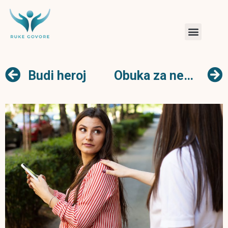
Budi heroj
Obuka za nezaposlene osobe